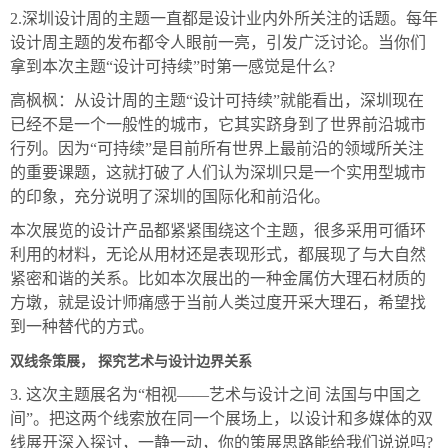
2.深圳设计周的主题一直都是设计业内外所关注的话题。每年
设计周主题的发布都令人眼前一亮，引发广泛讨论。当你们
拿到本次主题“设计可持续”时第一感觉是什么?
高枫枫：从设计周的主题“设计可持续”就能看出，深圳现在
已经不是一个一般性的城市，它其实跻身到了世界前沿城市
行列。因为“可持续”是目前所有世界上最前沿的领域所关注
的重要课题，这就打破了人们认为深圳只是一个实用型城市
的印象，充分说明了深圳的国际化和前沿化。
本次展览的设计产品都紧紧围绕这个主题，很多采用可循环
利用的材料，无论从用材还是表现形式，都展现了与大自然
紧密和谐的关系。比如本次展出的一种金属仿大理石材质的
方墩，就是设计师痛感于当前人类过度开采大理石，希望找
到一种替代的方式。
双线条策展， 探究艺术与设计边界关系
3. 这次主题展名为“相视——艺术与设计之间 法国与中国之
间”。把这两个线索放在同一个展场上，以设计和多媒体的双
线展开深入探讨，一静一动，你的策展思路能给我们说说吗?