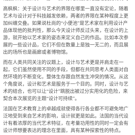
高枫枫：关于设计与艺术的界限在哪里一直没有定论，随着
艺术与设计对于科技越发依赖，两者的界限在某种程度上更
加纠缠交叠。如果说杜尚的“小便池”是艺术家在利用设计产
品体现他的批判性，那么今天设计师反过头来，在设计的上
游，就开始以艺术家的姿态来定义自己的作品。比如本次参
展的一些设计品，它们不但在数量上是独一无二的，而且展
出的场所也是画廊或者博物馆。
而在人类共同关注的议题上，设计与艺术更是并肩走在一
起，它们虽然使用不同的手段，但都在共同思考人类面对自
然环境的不断变化，整体生存跟自然发生冲突的情况。从这
个角度说，设计和艺术是服务于一个目的。同时，设计与艺
术的结合，也可以让“设计”跳脱出被过分实用化的危险，来
契合本次展览的主题“设计可持续”。
法国在艺术教育上的卓越成就使得各行各业都不可避免地广
泛地受到来自艺术的影响，设计就更是如此。法国的当代设
计有着浓厚的当代艺术特征，在考量功用性的同时一定会有
设计师想要表达的理念在里面，具有某种探索性的特点。