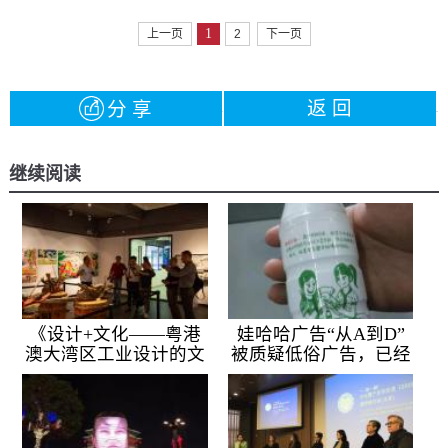
1
上一页
2
下一页
返 回
分 享
继续阅读
《设计+文化——粤港
娃哈哈广告“从A到D”
澳大湾区工业设计的文
被质疑低俗广告，已经
化机遇》学术研讨会在
停产歧义产品包装
东莞举行