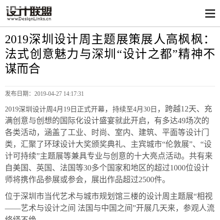
2019深圳设计周主题展策展人高枫枫：
法式创意魅力与深圳“设计之都”精神不
谋而合
发布日期：
2019-04-27 14:17:31
，
，跨越12天、充
2019深圳设计周4月19日正式开幕
持续至4月30日
满创意与创想的国际化设计盛宴就此开启，有多达49场次的
各类活动，涵盖了工业、时尚、室内、建筑、平面等设计门
类，汇聚了环球设计大奖颁奖典礼、主宾城市“伦敦展”、“设
计可持续”主题展等兼具专业与创意的十大亮点活动。共有来
自美国、英国、法国等30多个国家和地区的超过1000位设计
师将携作品参展或参会，展出作品超过2500件。
位于深圳市当代艺术与城市规划馆三楼的设计周主题展“相视
——艺术与设计之间 法国与中国之间”开展几天来，参观人流
络绎不绝。