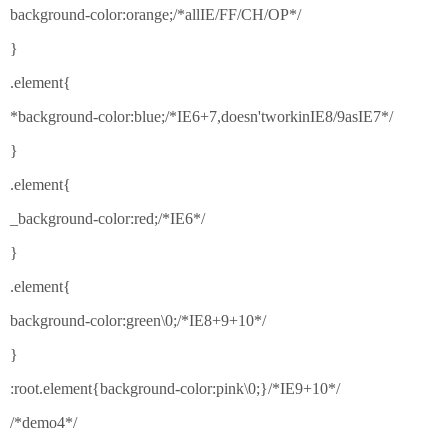
background-color:orange;/*allIE/FF/CH/OP*/
}
.element{
*background-color:blue;/*IE6+7,doesn'tworkinIE8/9asIE7*/
}
.element{
_background-color:red;/*IE6*/
}
.element{
background-color:green\0;/*IE8+9+10*/
}
:root.element{background-color:pink\0;}/*IE9+10*/
/*demo4*/