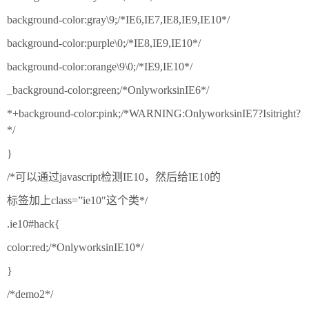
background-color:gray\9;/*IE6,IE7,IE8,IE9,IE10*/
background-color:purple\0;/*IE8,IE9,IE10*/
background-color:orange\9\0;/*IE9,IE10*/
_background-color:green;/*OnlyworksinIE6*/
*+background-color:pink;/*WARNING:OnlyworksinIE7?Isitright?
*/
}
/*可以通过javascript检测IE10，然后给IE10的
标签加上class=”ie10″这个类*/
.ie10#hack{
color:red;/*OnlyworksinIE10*/
}
/*demo2*/