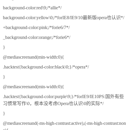
background-color:red\9;/*allie*/
background-color:yellow\0;/*forIE8/IE9/10最新版opera也认识*/
+background-color:pink;/*forie6/7*/
_background-color:orange;/*forie6*/
}
@mediascreenand(min-width:0){
.hacktest{background-color:black\0;}/*opera*/
}
@mediascreenand(min-width:0){
.hacktest{background-color:purple\9;}/*forIE9/IE10PS:国外有些
习惯常写作\0，根本没考虑Opera也认识\0的实际*/
}
@mediascreenand(-ms-high-contrast:active),(-ms-high-contrast:non