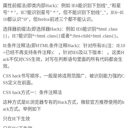
属性前缀法(即类内部Hack)：例如 IE6能识别下划线"_"和星
号" * "，IE7能识别星号" * "，但不能识别下划线"_"，IE6~IE
10都认识"\9"，但firefox前述三个都不能认识。
选择器前缀法(即选择器Hack)：例如 IE6能识别*html .class
{}，IE7能识别*+html .class{}或者*:first-child+html .class{}。
IE条件注释法(即HTML条件注释Hack)：针对所有IE(注：IE10
+已经不再支持条件注释)：
，针对IE6及以下版本：
。这类H
ack不仅对CSS生效，对写在判断语句里面的所有代码都会生
效。
CSS hack书写顺序，一般是将适用范围广、被识别能力强的C
SS定义在前面。
CSS hack方式一：条件注释法
这种方式是IE浏览器专有的Hack方式，微软官方推荐使用的h
ack方式。举例如下
只在IE下生效