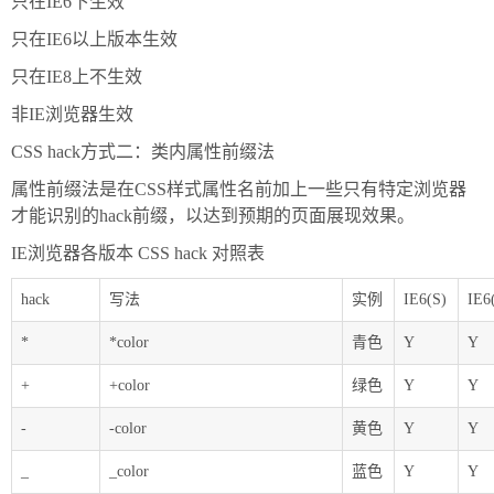
只在IE6下生效
只在IE6以上版本生效
只在IE8上不生效
非IE浏览器生效
CSS hack方式二：类内属性前缀法
属性前缀法是在CSS样式属性名前加上一些只有特定浏览器
才能识别的hack前缀，以达到预期的页面展现效果。
IE浏览器各版本 CSS hack 对照表
hack
写法
实例
IE6(S)
IE6
*
*color
青色
Y
Y
+
+color
绿色
Y
Y
-
-color
黄色
Y
Y
_
_color
蓝色
Y
Y