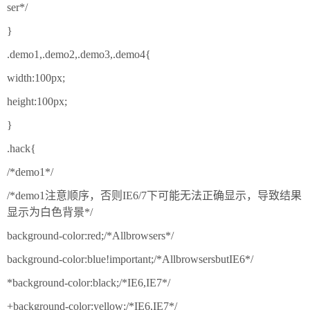
ser*/
}
.demo1,.demo2,.demo3,.demo4{
width:100px;
height:100px;
}
.hack{
/*demo1*/
/*demo1注意顺序，否则IE6/7下可能无法正确显示，导致结果
显示为白色背景*/
background-color:red;/*Allbrowsers*/
background-color:blue!important;/*AllbrowsersbutIE6*/
*background-color:black;/*IE6,IE7*/
+background-color:yellow;/*IE6,IE7*/